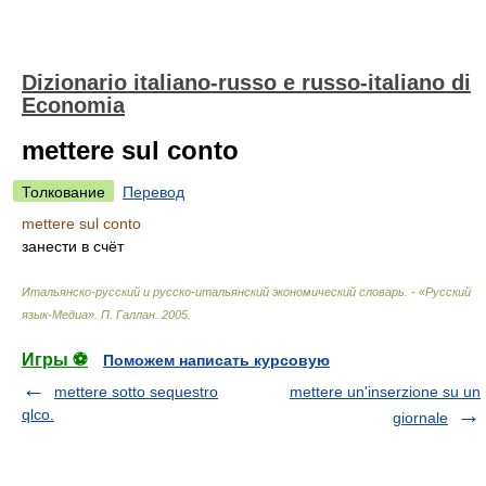
Dizionario italiano-russo e russo-italiano di
Economia
mettere sul conto
Толкование
Перевод
mettere sul conto
занести в счёт
Итальянско-русский и русско-итальянский экономический словарь. - «Русский
язык-Медиа»
.
П. Галлан
.
2005
.
Игры ⚽
Поможем написать курсовую
mettere sotto sequestro
mettere un'inserzione su un
qlco.
giornale