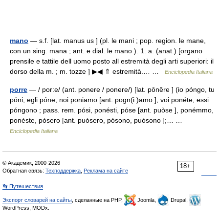
mano
— s.f. [lat. manus us ] (pl. le mani ; pop. region. le mane,
con un sing. mana ; ant. e dial. le mano ). 1. a. (anat.) [organo
prensile e tattile dell uomo posto all estremità degli arti superiori: il
dorso della m. ; m. tozze ] ▶◀ ⇑ estremità.… …
Enciclopedia Italiana
porre
— / por:e/ (ant. ponere / ponere/) [lat. pōnĕre ] (io póngo, tu
póni, egli póne, noi poniamo [ant. pogn(i )amo ], voi ponéte, essi
póngono ; pass. rem. pósi, ponésti, póse [ant. puòse ], ponémmo,
ponéste, pósero [ant. puòsero, pósono, puòsono ];… …
Enciclopedia Italiana
© Академик, 2000-2026
18+
Обратная связь:
Техподдержка
,
Реклама на сайте
👣 Путешествия
Экспорт словарей на сайты
, сделанные на PHP,
Joomla,
Drupal,
WordPress, MODx.