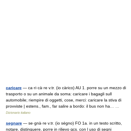
caricare
— ca·ri·cà·re v.tr. (io càrico) AU 1. porre su un mezzo di
trasporto o su un animale da soma: caricare i bagagli sull
automobile; riempire di oggetti, cose, merci: caricare la stiva di
provviste | estens., fam., far salire a bordo: il bus non ha… …
Dizionario italiano
segnare
— se·gnà·re v.tr. (io ségno) FO 1a. in un testo scritto,
notare, distinguere, porre in rilievo qcs. con l uso di segni