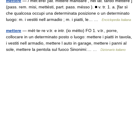
mettere
— / met:ere/ [lat. mittere mandare , nel lat. tardo mettere ]
(pass. rem. misi, mettésti, part. pass. mésso ). ■ v. tr. 1. a. [far sì
che qualcosa occupi una determinata posizione o un determinato
luogo: m. i vestiti nell armadio ; m. i piatti, le… …
Enciclopedia Italiana
mettere
— mét·te·re v.tr. e intr. (io métto) FO 1. v.tr., porre,
collocare in un determinato posto o luogo: mettere i piatti in tavola,
i vestiti nell armadio, mettere l auto in garage, mettere i panni al
sole, mettere la pentola sul fuoco Sinonimi:… …
Dizionario italiano