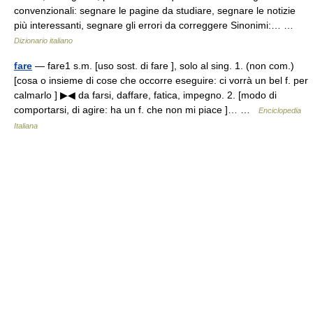
convenzionali: segnare le pagine da studiare, segnare le notizie
più interessanti, segnare gli errori da correggere Sinonimi:… …
Dizionario italiano
fare
— fare1 s.m. [uso sost. di fare ], solo al sing. 1. (non com.)
[cosa o insieme di cose che occorre eseguire: ci vorrà un bel f. per
calmarlo ] ▶◀ da farsi, daffare, fatica, impegno. 2. [modo di
comportarsi, di agire: ha un f. che non mi piace ]… …
Enciclopedia
Italiana