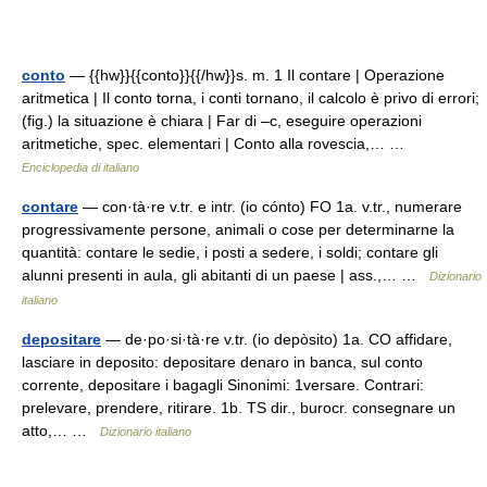
conto
— {{hw}}{{conto}}{{/hw}}s. m. 1 Il contare | Operazione
aritmetica | Il conto torna, i conti tornano, il calcolo è privo di errori;
(fig.) la situazione è chiara | Far di –c, eseguire operazioni
aritmetiche, spec. elementari | Conto alla rovescia,… …
Enciclopedia di italiano
contare
— con·tà·re v.tr. e intr. (io cónto) FO 1a. v.tr., numerare
progressivamente persone, animali o cose per determinarne la
quantità: contare le sedie, i posti a sedere, i soldi; contare gli
alunni presenti in aula, gli abitanti di un paese | ass.,… …
Dizionario
italiano
depositare
— de·po·si·tà·re v.tr. (io depòsito) 1a. CO affidare,
lasciare in deposito: depositare denaro in banca, sul conto
corrente, depositare i bagagli Sinonimi: 1versare. Contrari:
prelevare, prendere, ritirare. 1b. TS dir., burocr. consegnare un
atto,… …
Dizionario italiano