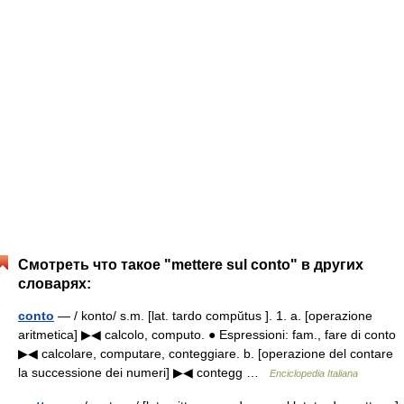
Смотреть что такое "mettere sul conto" в других
словарях:
conto
— / konto/ s.m. [lat. tardo compŭtus ]. 1. a. [operazione
aritmetica] ▶◀ calcolo, computo. ● Espressioni: fam., fare di conto
▶◀ calcolare, computare, conteggiare. b. [operazione del contare
la successione dei numeri] ▶◀ contegg …
Enciclopedia Italiana